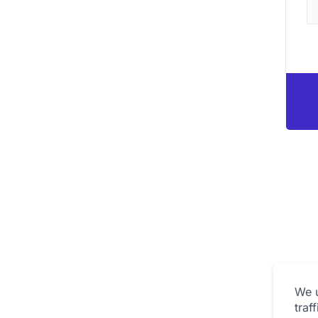
We u
traf